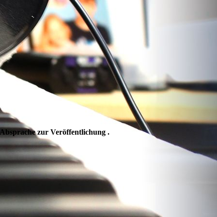
Absprache zur Veröffentlichung .